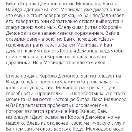
Битва Короля Демонов против Мелиодаса, Бана и
Вайлда идёт уже 60 лет. Мелиодас уже думает о том,
что ему не стоит возвращаться, но Бан подбадривает
его, говоря что они обязательно отсюда выберутся и
спасут своих любимых. Следующая битва с Королём
Демонов также заканчивается поражением. Вайлд
оказался ранен в бою, но Бан с помощью «Дара»
излечивает рану кабана. Затем Мелиодас и Бан
думают, как им одолеть Короля Демонов, ведь чтобы
они не делали, на Короле не оставалось даже
царапинки. Но у Мелиодаса появляется идея.
Снова придя к Королю Демонов, Бан использует на
Владыке «Дар» вместо «Кражи» и Король падает на
колени от упадка сил. Мелиодас раскрывает суть
способности «Правитель» — «Перевёртыш». И с этого
момента начинается настоящая битва. Пока Мелиодас
и Вайлд пытаются пробежать к огромной яме,
которая является вратами в Мир Живых, Бан,
используя «Дар», ослабляет Короля Демонов, но не
надолго. Владыка отключает свою магическую силу и
Бан тем самым оказывается в беде. Мелиодас спасает