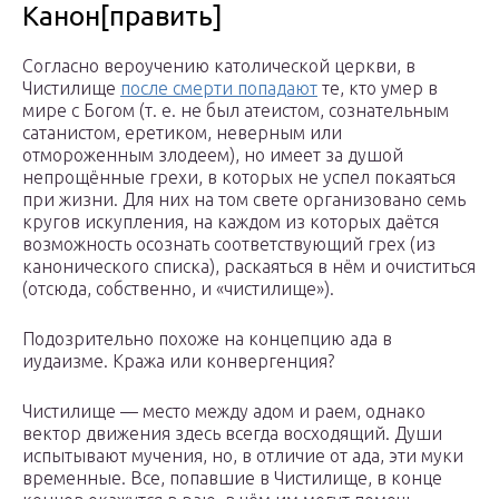
Канон[править]
Согласно вероучению католической церкви, в
Чистилище
после смерти попадают
те, кто умер в
мире с Богом (т. е. не был атеистом, сознательным
сатанистом, еретиком, неверным или
отмороженным злодеем), но имеет за душой
непрощённые грехи, в которых не успел покаяться
при жизни. Для них на том свете организовано семь
кругов искупления, на каждом из которых даётся
возможность осознать соответствующий грех (из
канонического списка), раскаяться в нём и очиститься
(отсюда, собственно, и «чистилище»).
Подозрительно похоже на концепцию ада в
иудаизме. Кража или конвергенция?
Чистилище — место между адом и раем, однако
вектор движения здесь всегда восходящий. Души
испытывают мучения, но, в отличие от ада, эти муки
временные. Все, попавшие в Чистилище, в конце