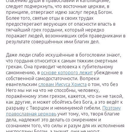
спасению души в православии и католицизме,
следует подчеркнуть, что восточные церкви, в
принципе, отвергают идею заслуг перед Богом.
Более того, святые отцы в своих трудах
предостерегают верующих от опасности впасть в
тягчайший грех гордыни, который нередко
поражает людей, возомнивших себя праведниками в
результате совершённых ими благих дел.
Даже люди слабо искушённые в богословии знают,
что гордыня относится к самым тяжким смертным
грехам. Она приводит человека к губительному
самомнению, в
основе которого лежит
убеждение в
собственной самодостаточности. Вопреки
евангельским
словам Иисуса Христа
о том, что без
Него мы ни на что не способны, человеку,
поражённому этим грехом, кажется, что он не такой,
как другие, и может обойтись без Бога, а это ведёт к
разрыву с Творцом и неминуемой гибели.
Поэтому
православная церковь
учит тому, что, творя благие
дела, надлежит это делать со смирением и
сознанием того, что силы и разум для их исполнения
ниспосланы Богом, а значит, они не могут