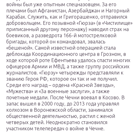
войны был уже опытным спецназовцем. За его
плечами был Афганистан, Азербайджан и Нагорный
Карабах. Служить, как и Григорашенко, отправился
добровольцем. Его позывной «Гюрза» (в «Чистилище»
приписанный другому персонажу) наводил страх на
боевиков, а разведрота 166-й мотострелковой
бригады, которой он командовал, звалась
«бешеной». Самой известной операцией стала
деблокада Координационного центра в Грозном, в
ходе которой роте Ефентьева удалось спасти многих
офицеров Армии и МВД, а также группу российских
журналистов. «Гюрзу» четырежды представляли к
званию Героя РФ, которое он так и не получил.
Среди его наград – ордена «Красной Звезды»,
«Мужества» и «За военные заслуги», а также
почетные медали. После Чечни воевал в Косово. В
запас вышел в 2000 году, до 2013 года управлял
колхозом в Воронежской области, занимался
общественной деятельностью, растил с женой
четверых детей. Неоднократно становился
участником телепередач о войне в Чечне.