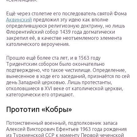
Ещё через столетие его последователь святой Фома
Аквинский
предложил эту идею как вполне
определившуюся религиозную доктрину, но лишь
Флорентийский собор 1439 года догматически
закрепил её, в качестве неотъемлемого элемента
католического вероучения.
Прошло ещё более ста лет, и в 1563 году
Тридентским собором было окончательно
подтверждено, что такое чистилище. Определение,
вынесенное в ходе его заседаний, признаётся по сей
день Западной церковью. Лишь протестанты,
отколовшиеся в XVI веке от католической церкви,
категорически его отрицают.
Прототип «Кобры»
Потомственный военный, подполковник запаса
Алексей Викторович Ефентьев 1963 года рождения
из Туркменской ССР к моменту Первой чеченской