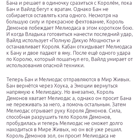
Бана и решает в одиночку сразиться с Королём, пока
Бан и Вайлд бегут к вратам. Однако Бан не
собирается оставлять кэпа одного. Несмотря на
большую силу и прекрасное фехтование, Король
Демонов побеждает Мелиодаса в этом коротком бою.
И когда Владыка готовиться нанести последний удар,
Вайлд использует «Полную Дикую Мощность» и
останавливает Короля. Кабан откидывает Мелиодаса
к Бану и двое падают в яму. После ещё одного удара
по Королю, который пошатнул его, Вайлд умирает от
использования опасной техники.
Теперь Бан и Мелиодас отправляются в Мир Живых.
Бан вернётся через Хоука, а Эмоции вернуться
напрямую к Мелиодасу. Но внезапно, Король
Демонов хватает Мелиодас а, однако он просит Бана
не переживать за него, а помочь остальным. Затем
Мелиодас отрывает руку Короля Демонов. Сила,
способная разрушить тело Короля Демонов,
пробудилась и теперь Мелиодас не сможет долго
находиться в Мире Живых, но он всё уже решил.
Король Демонов зол, он просит Мелиодаса не