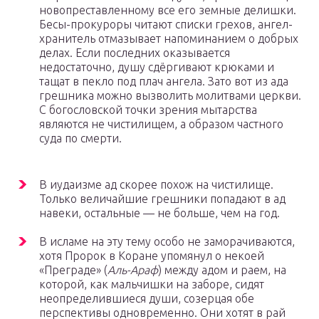
новопреставленному все его земные делишки.
Бесы-прокуроры читают списки грехов, ангел-
хранитель отмазывает напоминанием о добрых
делах. Если последних оказывается
недостаточно, душу сдёргивают крюками и
тащат в пекло под плач ангела. Зато вот из ада
грешника можно вызволить молитвами церкви.
С богословской точки зрения мытарства
являются не чистилищем, а образом частного
суда по смерти.
В иудаизме ад скорее похож на чистилище.
Только величайшие грешники попадают в ад
навеки, остальные — не больше, чем на год.
В исламе на эту тему особо не заморачиваются,
хотя Пророк в Коране упомянул о некоей
«Преграде» (
Аль-Араф
) между адом и раем, на
которой, как мальчишки на заборе, сидят
неопределившиеся души, созерцая обе
перспективы одновременно. Они хотят в рай