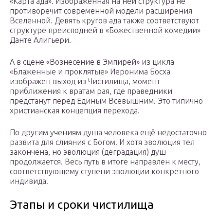
«Карта ада». Изображённая на ней структура не
противоречит современной модели расширения
Вселенной. Девять кругов ада также соответствуют
структуре преисподней в «Божественной комедии»
Данте Алигьери.
А в сцене «Вознесение в Эмпирей» из цикла
«Блаженные и проклятые» Иеронима Босха
изображен выход из Чистилища, момент
приближения к вратам рая, где праведники
предстанут перед Единым Всевышним. Это типично
христианская концепция перехода.
По другим учениям душа человека ещё недостаточно
развита для слияния с Богом. И хотя эволюция тел
закончена, но эволюция (деградация) душ
продолжается. Весь путь в итоге направлен к месту,
соответствующему ступени эволюции конкретного
индивида.
Этапы и сроки чистилища