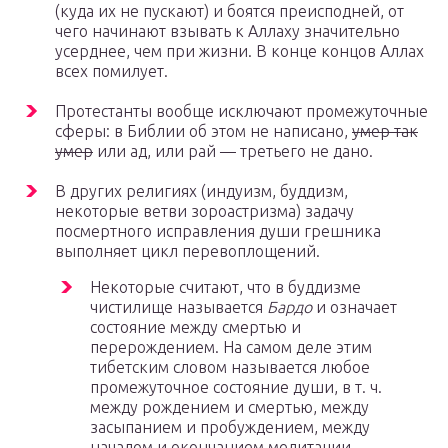
(куда их не пускают) и боятся преисподней, от
чего начинают взывать к Аллаху значительно
усерднее, чем при жизни. В конце концов Аллах
всех помилует.
Протестанты вообще исключают промежуточные
сферы: в Библии об этом не написано,
умер так
умер
или ад, или рай — третьего не дано.
В других религиях (индуизм, буддизм,
некоторые ветви зороастризма) задачу
посмертного исправления души грешника
выполняет цикл перевоплощений.
Некоторые считают, что в буддизме
чистилище называется
Бардо
и означает
состояние между смертью и
перерождением. На самом деле этим
тибетским словом называется любое
промежуточное состояние души, в т. ч.
между рождением и смертью, между
засыпанием и пробуждением, между
началом и окончанием медитации.