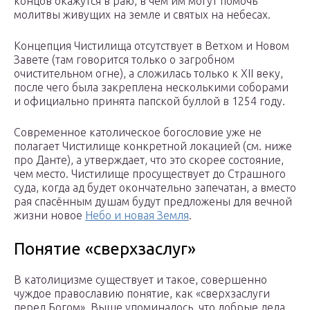
концов окажутся в раю, в чём им могут помочь
молитвы живущих на земле и святых на небесах.
Концепция Чистилища отсутствует в Ветхом и Новом
Завете (там говорится только о загробном
очистительном огне), а сложилась только к XII веку,
после чего была закреплена несколькими соборами
и официально принята папской буллой в 1254 году.
Современное католическое богословие уже не
полагает Чистилище конкретной локацией (см. ниже
про Данте), а утверждает, что это скорее состояние,
чем место. Чистилище просуществует до Страшного
суда, когда ад будет окончательно запечатан, а вместо
рая спасённым душам будут предложены для вечной
жизни новое
Небо и новая Земля
.
Понятие «сверхзаслуг»
В католицизме существует и такое, совершенно
чуждое православию понятие, как «сверхзаслуги
перед Богом». Выше упоминалось, что добрые дела,