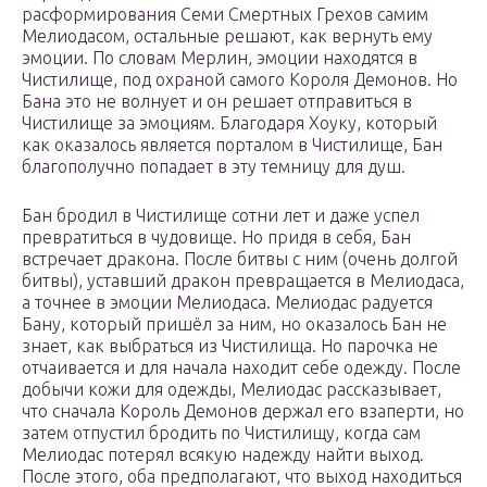
расформирования Семи Смертных Грехов самим
Мелиодасом, остальные решают, как вернуть ему
эмоции. По словам Мерлин, эмоции находятся в
Чистилище, под охраной самого Короля Демонов. Но
Бана это не волнует и он решает отправиться в
Чистилище за эмоциям. Благодаря Хоуку, который
как оказалось является порталом в Чистилище, Бан
благополучно попадает в эту темницу для душ.
Бан бродил в Чистилище сотни лет и даже успел
превратиться в чудовище. Но придя в себя, Бан
встречает дракона. После битвы с ним (очень долгой
битвы), уставший дракон превращается в Мелиодаса,
а точнее в эмоции Мелиодаса. Мелиодас радуется
Бану, который пришёл за ним, но оказалось Бан не
знает, как выбраться из Чистилища. Но парочка не
отчаивается и для начала находит себе одежду. После
добычи кожи для одежды, Мелиодас рассказывает,
что сначала Король Демонов держал его взаперти, но
затем отпустил бродить по Чистилищу, когда сам
Мелиодас потерял всякую надежду найти выход.
После этого, оба предполагают, что выход находиться