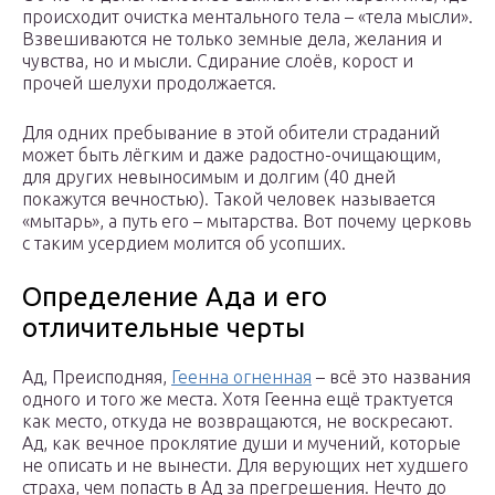
происходит очистка ментального тела – «тела мысли».
Взвешиваются не только земные дела, желания и
чувства, но и мысли. Сдирание слоёв, корост и
прочей шелухи продолжается.
Для одних пребывание в этой обители страданий
может быть лёгким и даже радостно-очищающим,
для других невыносимым и долгим (40 дней
покажутся вечностью). Такой человек называется
«мытарь», а путь его – мытарства. Вот почему церковь
с таким усердием молится об усопших.
Определение Ада и его
отличительные черты
Ад, Преисподняя,
Геенна огненная
– всё это названия
одного и того же места. Хотя Геенна ещё трактуется
как место, откуда не возвращаются, не воскресают.
Ад, как вечное проклятие души и мучений, которые
не описать и не вынести. Для верующих нет худшего
страха, чем попасть в Ад за прегрешения. Нечто до