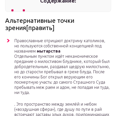
Содержание:
Альтернативные точки
зрения[править]
Православные отрицают доктрину католиков,
но пользуются собственной концепцией под
названием
мытарства
Отдельным пунктом идёт неканоническое
предание о милостивом блуднике, который был
добродетельным, раздавал щедрую милостыню,
но до старости пребывал в грехе блуда. После
его кончины Бог открыл верующим его
посмертную участь: до самого Страшного Суда
пребывать меж раем и адом, не попадая ни туда,
ни туда.
. Это пространство между землёй и небом
(«воздушная сфера»), где душу по пути в рай
встречают заставы злых духов, припоминающих