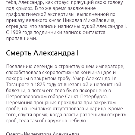
тебя, Александр, как страус, прячущий свою голову
под крыло». В то же время заключение
графологической экспертизы, выполненной по
приказу великого князя Николая Михайловича,
отрицало, что записки написаны рукой Александра I.
С 1909 года подлинники записок считаются
пропавшими.
Смерть Александра I
Появлению легенды о странствующем императоре,
способствовала скоропостижная кончина царя и
похороны в закрытом гробу. Умер Александр I в
Таганроге в 1825 году от внезапной и непонятной
болезни, а потом его тело было похоронено в
Петропавловском соборе Санкт-Петербурга.
Церемония прощания проходила при закрытом
гробе, на ней также отсутствовала и царица. Кроме
того, спустя время, когда власти разрешили открыть
гроб, тела там обнаружено небыло.
Смерть Императора Александра