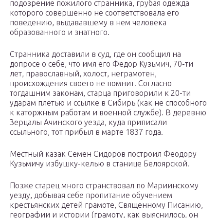
подозрение пожилого странника, грубая одежда
которого совершенно не соответствовала его
поведению, выдававшему в нем человека
образованного и знатного.
Странника доставили в суд, где он сообщил на
допросе о себе, что имя его Федор Кузьмич, 70-ти
лет, православный, холост, неграмотен,
происхождения своего не помнит. Согласно
тогдашним законам, старца приговорили к 20-ти
ударам плетью и ссылке в Сибирь (как не способного
к каторжным работам и военной службе). В деревню
Зерцалы Ачинского уезда, куда приписали
ссыльного, тот прибыл в марте 1837 года.
Местный казак Семен Сидоров построил Феодору
Кузьмичу избушку-келью в станице Белоярской.
Позже старец много странствовал по Мариинскому
уезду, добывая себе пропитание обучением
крестьянских детей грамоте, Священному Писанию,
географии и истории (грамоту, как выяснилось, он