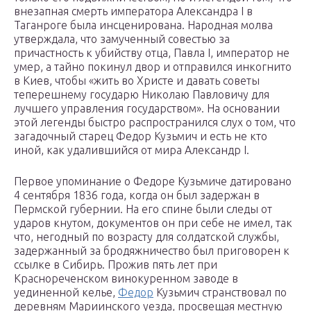
внезапная смерть императора Александра I в
Таганроге была инсценирована. Народная молва
утверждала, что замученный совестью за
причастность к убийству отца, Павла I, император не
умер, а тайно покинул двор и отправился инкогнито
в Киев, чтобы «жить во Христе и давать советы
теперешнему государю Николаю Павловичу для
лучшего управления государством». На основании
этой легенды быстро распространился слух о том, что
загадочный старец Федор Кузьмич и есть не кто
иной, как удалившийся от мира Александр I.
Первое упоминание о Федоре Кузьмиче датировано
4 сентября 1836 года, когда он был задержан в
Пермской губернии. На его спине были следы от
ударов кнутом, документов он при себе не имел, так
что, негодный по возрасту для солдатской службы,
задержанный за бродяжничество был приговорен к
ссылке в Сибирь. Прожив пять лет при
Краснореченском винокуренном заводе в
уединенной келье,
Федор
Кузьмич странствовал по
деревням Мариинского уезда, просвещая местную