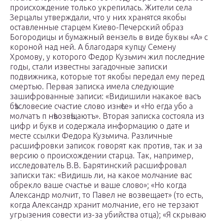
происхождение только укрепилась. Жители села
Зерцалы утверждали, что у них хранятся якобы
оставленные старцем Киево-Печерский образ
Богородицы и бумажный вензель в виде буквы «А» с
короной над ней. А благодаря купцу Семену
Хромову, у которого Федор Кузьмич жил последние
годы, стали известны загадочные записки
подвижника, которые тот якобы передал ему перед
смертью. Первая записка имела следующие
зашифрованные записи: «Видишили накакое васъ
бѣзсловесие счастие слово изнѣсе» и «Но егда убо а
молчатъ п нѣвозвѣщаютъ». Вторая записка состояла из
цифр и букв и содержала информацию о дате и
месте ссылки Федора Кузьмича. Различные
расшифровки записок говорят как против, так и за
версию о происхождении старца. Так, например,
исследователь В.В. Барятинский расшифровал
записки так: «Видишь ли, на какое молчание вас
обрекло ваше счастье и ваше слово»; «Но когда
Александр молчит, то Павел не возвещает» (то есть,
когда Александр хранит молчание, его не терзают
угрызения совести из-за убийства отца); «Я скрываю