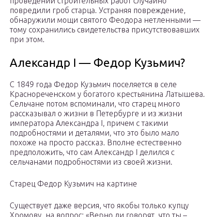
проведении строительных работ случайно
повредили гроб старца. Устраняя повреждение,
обнаружили мощи святого Феодора нетленными —
тому сохранились свидетельства присутствовавших
при этом.
Александр I — Федор Кузьмич?
С 1849 года Федор Кузьмич поселяется в селе
Краснореченском у богатого крестьянина Латышева.
Сельчане потом вспоминали, что старец много
рассказывал о жизни в Петербурге и из жизни
императора Александра I, причем с такими
подробностями и деталями, что это было мало
похоже на просто рассказ. Вполне естественно
предположить, что сам Александр I делился с
сельчанами подробностями из своей жизни.
Старец Федор Кузьмич на картине
Существует даже версия, что якобы только купцу
Хромову, на вопрос: «Верно ли говорят, что ты –