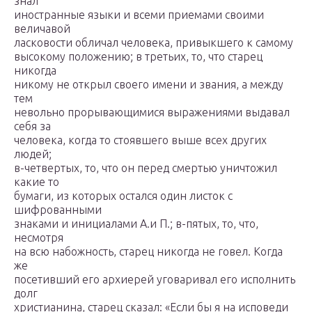
знал
иностранные языки и всеми приемами своими
величавой
ласковости обличал человека, привыкшего к самому
высокому положению; в третьих, то, что старец
никогда
никому не открыл своего имени и звания, а между
тем
невольно прорывающимися выражениями выдавал
себя за
человека, когда то стоявшего выше всех других
людей;
в-четвертых, то, что он перед смертью уничтожил
какие то
бумаги, из которых остался один листок с
шифрованными
знаками и инициалами А.и П.; в-пятых, то, что,
несмотря
на всю набожность, старец никогда не говел. Когда
же
посетивший его архиерей уговаривал его исполнить
долг
христианина, старец сказал: «Если бы я на исповеди