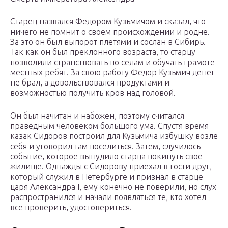
Старец назвался Федором Кузьмичом и сказал, что
ничего не помнит о своем происхождении и родне.
За это он был выпорот плетями и сослан в Сибирь.
Так как он был преклонного возраста, то старцу
позволили странствовать по селам и обучать грамоте
местных ребят. За свою работу Федор Кузьмич денег
не брал, а довольствовался продуктами и
возможностью получить кров над головой.
Он был начитан и набожен, поэтому считался
праведным человеком большого ума. Спустя время
казак Сидоров построил для Кузьмича избушку возле
себя и уговорил там поселиться. Затем, случилось
событие, которое вынудило старца покинуть свое
жилище. Однажды с Сидорову приехал в гости друг,
который служил в Петербурге и признал в старце
царя Александра I, ему конечно не поверили, но слух
распространился и начали появляться те, кто хотел
все проверить, удостовериться.