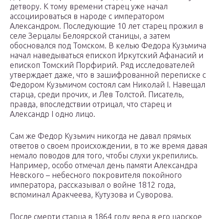
детвору. К тому времени старец уже начал
ассоциироваться в народе с императором
Александром. Последующие 10 лет старец прожил в
селе Зерцалы Белоярской станицы, а затем
обосновался под Томском. В келью Федора Кузьмича
начал наведываться епископ Иркутский Афанасий и
епископ Томский Порфирий. Ряд исследователей
утверждает даже, что в зашифрованной переписке с
Федором Кузьмичом состоял сам Николай I. Навещал
старца, среди прочих, и Лев Толстой. Писатель,
правда, впоследствии отрицал, что старец и
Александр I одно лицо.
Сам же Федор Кузьмич никогда не давал прямых
ответов о своем происхождении, в то же время давая
немало поводов для того, чтобы слухи укрепились.
Например, особо отмечал день памяти Александра
Невского – небесного покровителя покойного
императора, рассказывал о войне 1812 года,
вспоминал Аракчеева, Кутузова и Суворова.
После смерти старца в 1864 году вера в его царское