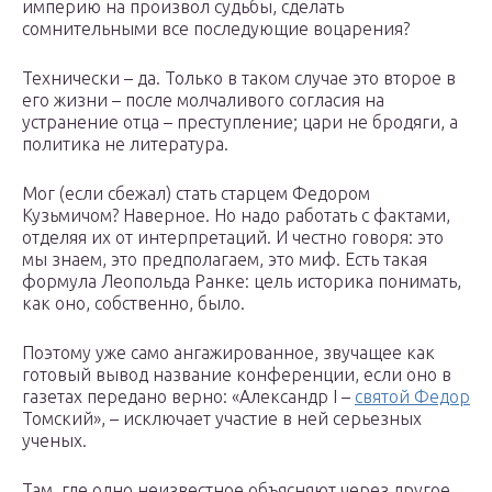
империю на произвол судьбы, сделать
сомнительными все последующие воцарения?
Технически – да. Только в таком случае это второе в
его жизни – после молчаливого согласия на
устранение отца – преступление; цари не бродяги, а
политика не литература.
Мог (если сбежал) стать старцем Федором
Кузьмичом? Наверное. Но надо работать с фактами,
отделяя их от интерпретаций. И честно говоря: это
мы знаем, это предполагаем, это миф. Есть такая
формула Леопольда Ранке: цель историка понимать,
как оно, собственно, было.
Поэтому уже само ангажированное, звучащее как
готовый вывод название конференции, если оно в
газетах передано верно: «Александр I –
святой Федор
Томский», – исключает участие в ней серьезных
ученых.
Там, где одно неизвестное объясняют через другое